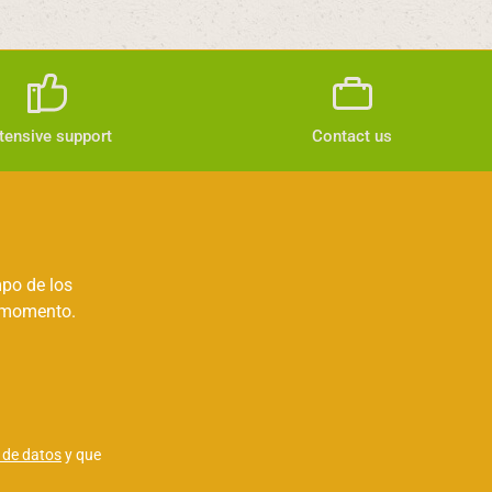
tensive support
Contact us
mpo de los
r momento.
 de datos
y que