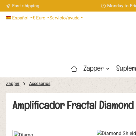
Fast shipping
Monday to Fri
tar al contenido principal
Saltar a la búsqueda
Saltar a la navegación principal
Español
€
Euro
Servicio/ayuda
Zapper
Suplem
Zapper
Accesorios
Amplificador Fractal Diamond 
Omitir galería de imágenes