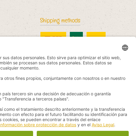
Shipping methods
DHL Standard
China Post
DHL International