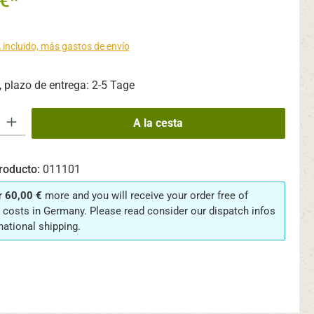
€*
 incluido, más gastos de envío
 plazo de entrega: 2-5 Tage
oducto: introduce la cantidad deseada o usa los botones para aumentar o
A la cesta
roducto:
011101
r
60,00 €
more and you will receive your order free of
 costs in Germany. Please read consider our dispatch infos
rnational shipping.