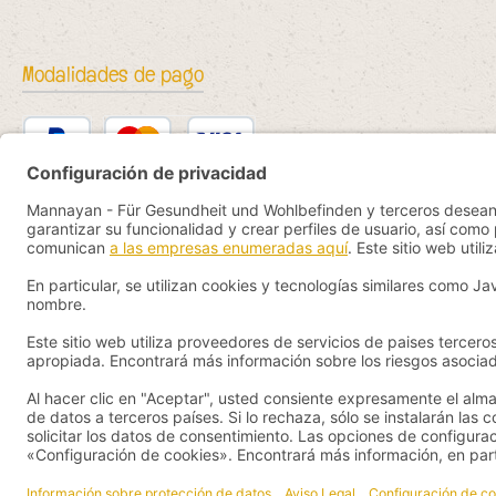
Modalidades de pago
PayPal
Kredit- oder Debitkarte
Bancontact
SEPA Lastschrift
eps
iDEAL
Przelewy24
Vorkasse
Pay by YaBandPay
WeChat Pay + AliPay