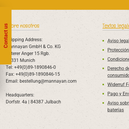
Sobre nosotros
Textos legal
Contact us
Shipping Address:
Aviso lega
Mannayan GmbH & Co. KG
Protección
Unterer Anger 15 Rgb.
Condicion
80331 Munich
Tel: +49(0)89-1890846-0
Derecho de
Fax: +49(0)89-1890846-15
consumido
Email: bestellung@mannayan.com
Widerruf 
Pago y En
Headquarters:
Dorfstr. 4a | 84387 Julbach
Aviso sobr
baterías