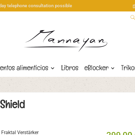
day telephone consultation possible
entos alimenticios
Libros
eBlocker
Trik
Shield