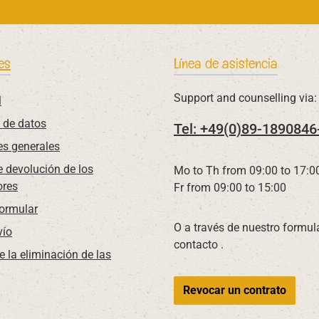
es
Línea de asistencia
Support and counselling via:
l
 de datos
Tel: +49(0)89-1890846
es generales
 devolución de los
Mo to Th from 09:00 to 17:0
res
Fr from 09:00 to 15:00
Formular
O a través de nuestro formul
vío
contacto
.
e la eliminación de las
Revocar un contrato