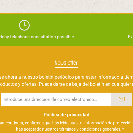
iday telephone consultation possible
Ex
Newsletter
e ahora a nuestro boletín periódico para estar informado a tie
oductos y ofertas. Puede darse de baja del boletín en cualquie
Dirección
de
correo
electrónico
Política de privacidad
*
nar continuar, confirmas que has leído nuestra
información de protección
has aceptado nuestros
términos y condiciones generales
.
*