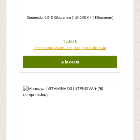
Contenido:
0.015 Kilogramm
(1.040,00 € / 1 Kilogramm)
Precio normal:
15,60 €
Precios con IVA incluido, más gastos de envío
A la cesta