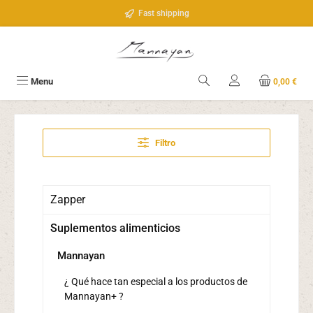
Saltar al contenido principal
Fast shipping
Menu
0,00 €
Filtro
Zapper
Suplementos alimenticios
Mannayan
¿ Qué hace tan especial a los productos de
Mannayan+ ?