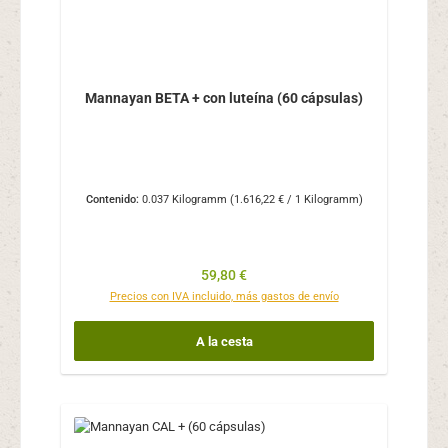
Mannayan BETA + con luteína (60 cápsulas)
Contenido:
0.037 Kilogramm
(1.616,22 € / 1 Kilogramm)
Precio normal:
59,80 €
Precios con IVA incluido, más gastos de envío
A la cesta