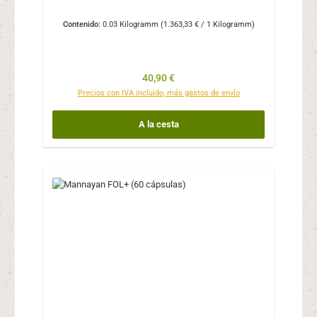
Contenido:
0.03 Kilogramm
(1.363,33 € / 1 Kilogramm)
Precio normal:
40,90 €
Precios con IVA incluido, más gastos de envío
A la cesta