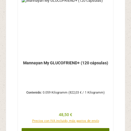
Mannayan My GLUCOFRIEND+ (120 cápsulas)
Contenido:
0.059 Kilogramm
(822,03 € / 1 Kilogramm)
Precio normal:
48,50 €
Precios con IVA incluido, más gastos de envío