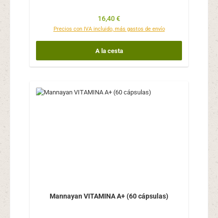
Precio normal:
16,40 €
Precios con IVA incluido, más gastos de envío
A la cesta
Mannayan VITAMINA A+ (60 cápsulas)