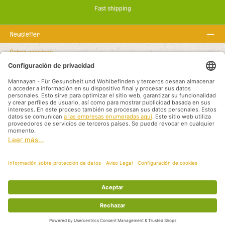
Fast shipping
Newsletter
Sobre nosotros
Textos legales
Línea de asistencia
Recommended links
Modalidades de pago
Shipping methods
Aviso legal
Protección de datos
Condiciones generales
Socios de Distribución Internacional
Todos los precios incluyen el IVA más
, los gastos de envío
y los posibles gastos
de envío, a menos que se indique lo contrario.
© 2026 Mannayan - für Gesundheit und Wohlbefinden - All Rights Reserved.
Theme by
ThemeWare®