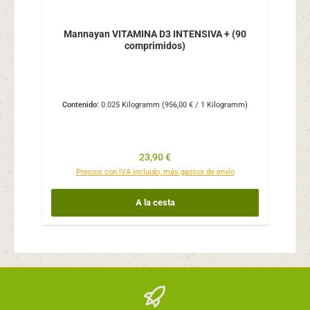
Mannayan VITAMINA D3 INTENSIVA + (90
comprimidos)
Contenido:
0.025 Kilogramm
(956,00 € / 1 Kilogramm)
Precio normal:
23,90 €
Precios con IVA incluido, más gastos de envío
A la cesta