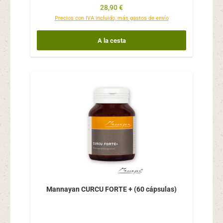
Precio normal:
28,90 €
Precios con IVA incluido, más gastos de envío
A la cesta
Mannayan CURCU FORTE + (60 cápsulas)