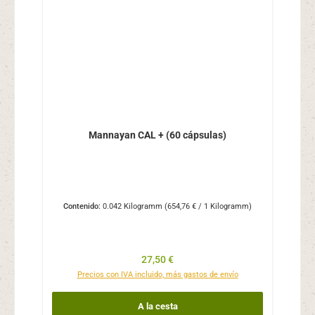
Mannayan CAL + (60 cápsulas)
Contenido:
0.042 Kilogramm
(654,76 € / 1 Kilogramm)
Precio normal:
27,50 €
Precios con IVA incluido, más gastos de envío
A la cesta