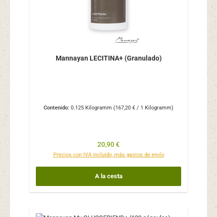
Mannayan LECITINA+ (Granulado)
Contenido:
0.125 Kilogramm
(167,20 € / 1 Kilogramm)
Precio normal:
20,90 €
Precios con IVA incluido, más gastos de envío
A la cesta