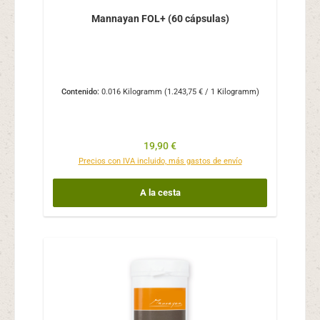
Mannayan FOL+ (60 cápsulas)
Contenido:
0.016 Kilogramm
(1.243,75 € / 1 Kilogramm)
Precio normal:
19,90 €
Precios con IVA incluido, más gastos de envío
A la cesta