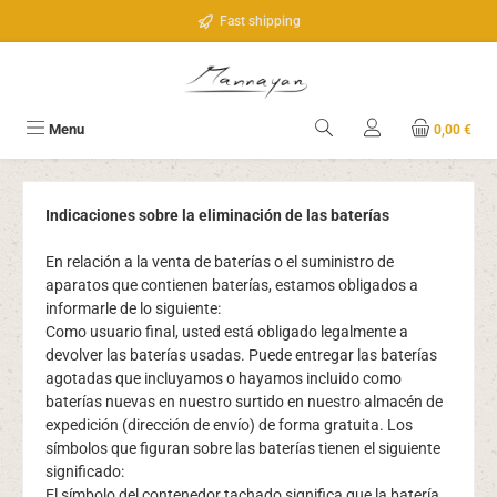
Saltar al contenido principal
Fast shipping
Menu
0,00 €
Indicaciones sobre la eliminación de las baterías
En relación a la venta de baterías o el suministro de
aparatos que contienen baterías, estamos obligados a
informarle de lo siguiente:
Como usuario final, usted está obligado legalmente a
devolver las baterías usadas. Puede entregar las baterías
agotadas que incluyamos o hayamos incluido como
baterías nuevas en nuestro surtido en nuestro almacén de
expedición (dirección de envío) de forma gratuita. Los
símbolos que figuran sobre las baterías tienen el siguiente
significado:
El símbolo del contenedor tachado significa que la batería