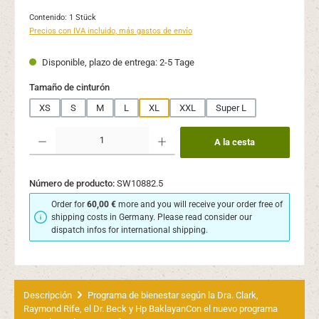
Contenido:
1 Stück
Precios con IVA incluido, más gastos de envío
Disponible, plazo de entrega: 2-5 Tage
Seleccione
Tamaño de cinturón
XS
S
M
L
XL
XXL
Super L
Cantidad del producto: introduce la cantidad deseada o usa los botones para aume
A la cesta
Número de producto:
SW10882.5
Order for
60,00 €
more and you will receive your order free of
shipping costs in Germany. Please read consider our
dispatch infos for international shipping.
Descripción
Programa de bienestar según la Dra. Clark,
Raymond Rife, el Dr. Beck y Hp BaklayanCon el nuevo programa