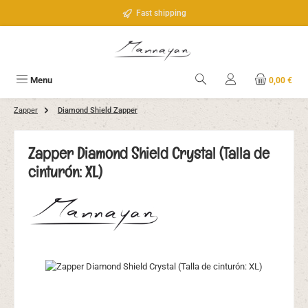
Saltar al contenido principal
Fast shipping
Menu
0,00 €
Zapper
Diamond Shield Zapper
Zapper Diamond Shield Crystal (Talla de
cinturón: XL)
Omitir galería de imágenes