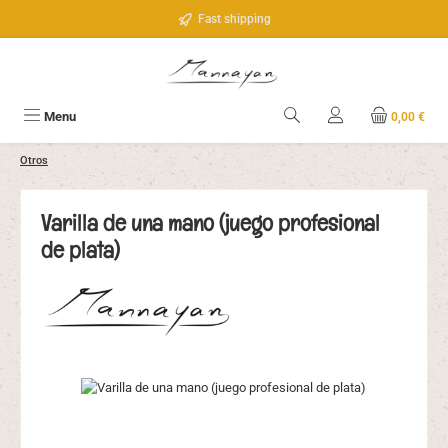
Saltar al contenido principal
Fast shipping
Menu
0,00 €
Otros
Varilla de una mano (juego profesional
de plata)
Omitir galería de imágenes