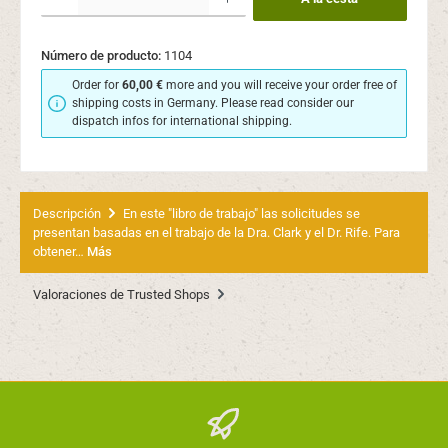
Número de producto:
1104
Order for
60,00 €
more and you will receive your order free of
shipping costs in Germany. Please read consider our
dispatch infos for international shipping.
Descripción
En este "libro de trabajo" las solicitudes se
presentan basadas en el trabajo de la Dra. Clark y el Dr. Rife. Para
obtener…
Más
Valoraciones de Trusted Shops