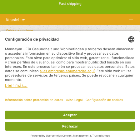
Fast shipping
Newsletter
Sobre nosotros
Textos legales
Línea de asistencia
Recommended links
Modalidades de pago
Shipping methods
Aviso legal
Protección de datos
Condiciones generales
Socios de Distribución Internacional
Todos los precios incluyen el IVA más
, los gastos de envío
y los posibles gastos
de envío, a menos que se indique lo contrario.
© 2026 Mannayan - für Gesundheit und Wohlbefinden - All Rights Reserved.
Theme by
ThemeWare®