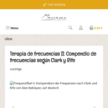
Saltar al contenido principal
Fast shipping
Menu
0,00 €
Libros
Terapia de frecuencias II: Compendio de
frecuencias según Clark y Rife
sonstige
Omitir galería de imágenes