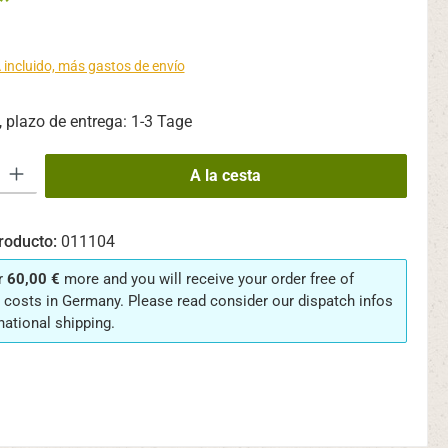
*
 incluido, más gastos de envío
 plazo de entrega: 1-3 Tage
oducto: introduce la cantidad deseada o usa los botones para aumentar o
A la cesta
roducto:
011104
r
60,00 €
more and you will receive your order free of
 costs in Germany. Please read consider our dispatch infos
rnational shipping.