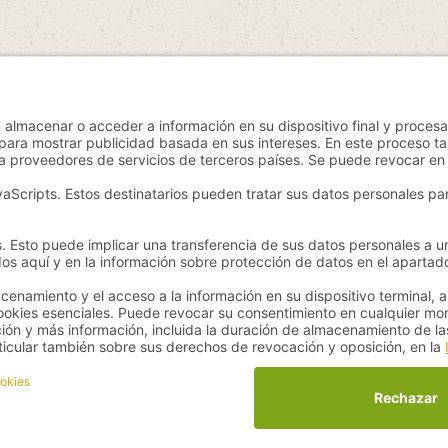
n el IVA más
, los gastos de envío
y los posibles gastos de envío, a menos q
yan - für Gesundheit und Wohlbefinden - All Rights Reserved. Theme by