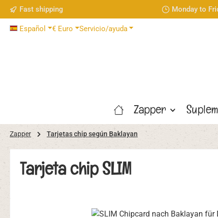
Fast shipping
Monday to Fri
tar al contenido principal
Saltar a la búsqueda
Saltar a la navegación principal
Español
€
Euro
Servicio/ayuda
Zapper
Suplem
Zapper
Tarjetas chip según Baklayan
Tarjeta chip SLIM
Omitir galería de imágenes