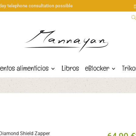
day telephone consultation possible
entos alimenticios
Libros
eBlocker
Trik