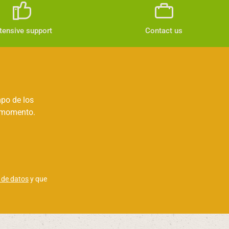
tensive support
Contact us
mpo de los
r momento.
 de datos
y que