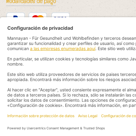
Modalidades de pago
PayPal
Kredit- oder Debitkarte
Bancontact
SEPA Lastschrift
eps
iDEAL
Przelewy24
Vorkasse
Pay by YaBandPay
WeChat Pay + AliPay
Todos los precios incluye
© 2026 Manna