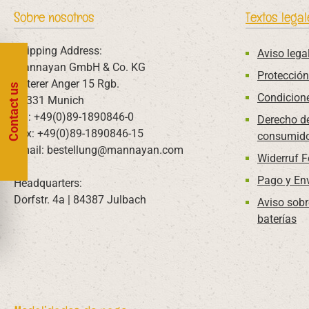
Sobre nosotros
Textos legal
Shipping Address:
Aviso lega
Mannayan GmbH & Co. KG
Protección
Unterer Anger 15 Rgb.
Contact us
Condicion
80331 Munich
Tel: +49(0)89-1890846-0
Derecho de
Fax: +49(0)89-1890846-15
consumido
Email: bestellung@mannayan.com
Widerruf 
Pago y En
Headquarters:
Dorfstr. 4a | 84387 Julbach
Aviso sobr
baterías