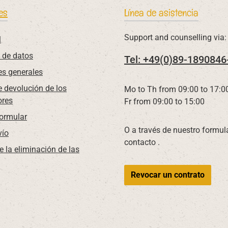
es
Línea de asistencia
Support and counselling via:
l
 de datos
Tel: +49(0)89-1890846
es generales
 devolución de los
Mo to Th from 09:00 to 17:0
res
Fr from 09:00 to 15:00
Formular
O a través de nuestro formul
vío
contacto
.
e la eliminación de las
Revocar un contrato