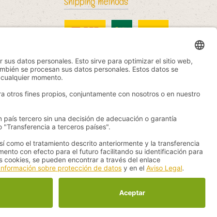
Shipping methods
DHL Standard
China Post
DHL International
ue se indique lo contrario.
ThemeWare®