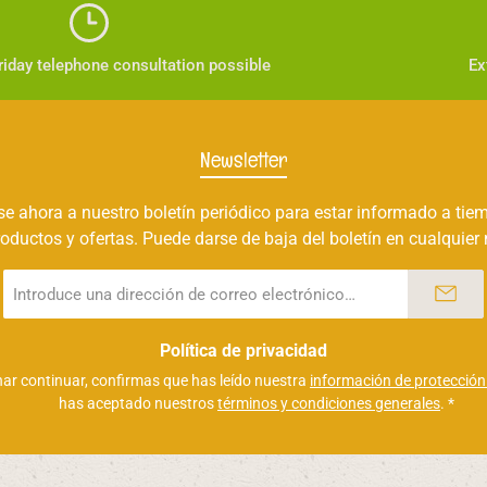
iday telephone consultation possible
Ex
Newsletter
e ahora a nuestro boletín periódico para estar informado a tie
oductos y ofertas. Puede darse de baja del boletín en cualquie
Dirección
de
correo
electrónico
Política de privacidad
*
nar continuar, confirmas que has leído nuestra
información de protección
has aceptado nuestros
términos y condiciones generales
.
*