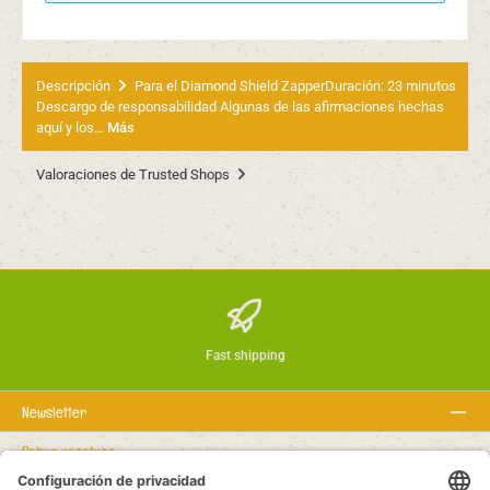
Descripción
Para el Diamond Shield ZapperDuración: 23 minutos
Descargo de responsabilidad Algunas de las afirmaciones hechas
aquí y los…
Más
Valoraciones de Trusted Shops
Fast shipping
Newsletter
Sobre nosotros