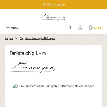
Saltar al contenido principal
Fast shipping
Menu
0,00 €
Zapper
Tarjetas chip según Baklayan
Tarjeta chip L - m
Omitir galería de imágenes