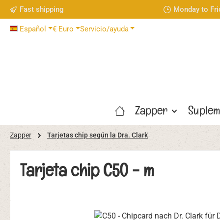
Fast shipping
Monday to Fri
tar al contenido principal
Saltar a la búsqueda
Saltar a la navegación principal
Español
€
Euro
Servicio/ayuda
Zapper
Suplem
Zapper
Tarjetas chip según la Dra. Clark
Tarjeta chip C50 - m
Omitir galería de imágenes