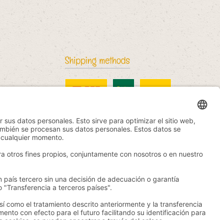
Shipping methods
DHL Standard
China Post
DHL International