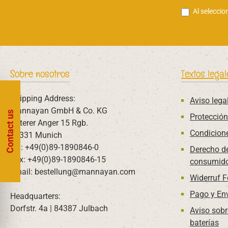
Al seleccio
Sobre nosotros
Textos legal
Shipping Address:
Aviso lega
Mannayan GmbH & Co. KG
Contact us
Protección
Unterer Anger 15 Rgb.
Condicion
80331 Munich
Tel: +49(0)89-1890846-0
Derecho de
Fax: +49(0)89-1890846-15
consumido
Email: bestellung@mannayan.com
Widerruf 
Pago y En
Headquarters:
Dorfstr. 4a | 84387 Julbach
Aviso sobr
baterías