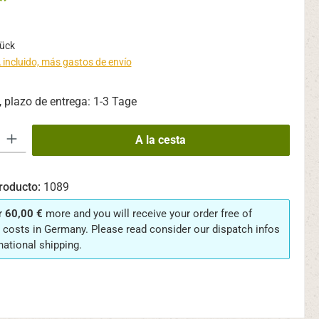
*
tück
 incluido, más gastos de envío
 plazo de entrega: 1-3 Tage
oducto: introduce la cantidad deseada o usa los botones para aumentar o
A la cesta
roducto:
1089
r
60,00 €
more and you will receive your order free of
 costs in Germany. Please read consider our dispatch infos
rnational shipping.