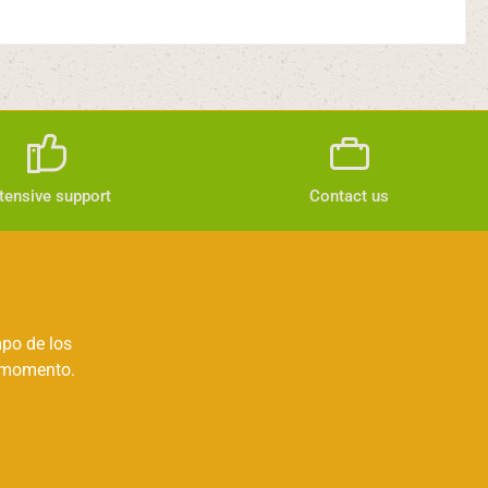
tensive support
Contact us
mpo de los
r momento.