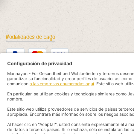
Modalidades de pago
PayPal
Kredit- oder Debitkarte
Bancontact
SEPA Lastschrift
eps
iDEAL
Przelewy24
Vorkasse
Pay by YaBandPay
WeChat Pay + AliPay