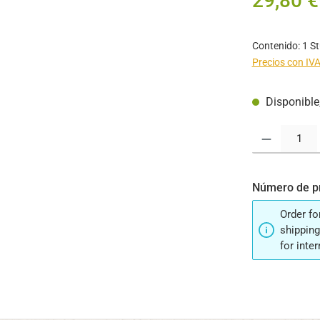
29,80 €
Contenido:
1 S
Precios con IVA
Disponible,
Cantidad del pr
Número de p
Order fo
shipping
for inte