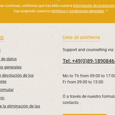
*
nar continuar, confirmas que has leído nuestra
información de protección
has aceptado nuestros
términos y condiciones generales
.
*
es
Línea de asistencia
Support and counselling via:
l
 de datos
Tel: +49(0)89-1890846
es generales
 devolución de los
Mo to Th from 09:00 to 17:0
res
Fr from 09:00 to 15:00
Formular
O a través de nuestro formul
vío
contacto
.
e la eliminación de las