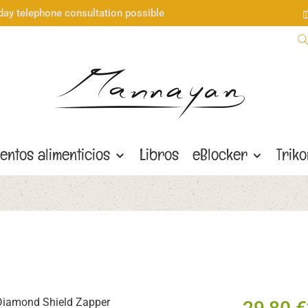
day telephone consultation possible
entos alimenticios
Libros
eBlocker
Trik