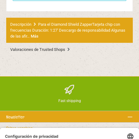
Descripción
Para el Diamond Shield ZapperTarjeta chip con
frecuencias Duración: 1:27' Descargo de responsabilidad Algunas
de las afir…
Más
Valoraciones de Trusted Shops
Fast shipping
Newsletter
Sobre nosotros