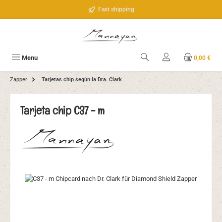
Saltar al contenido principal
Fast shipping
Menu
0,00 €
Zapper
Tarjetas chip según la Dra. Clark
Tarjeta chip C37 - m
Omitir galería de imágenes