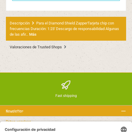
Descripción
Para el Diamond Shield ZapperTarjeta chip con
frecuencias Duración: 1:23' Descargo de responsabilidad Algunas
de las afir…
Más
Valoraciones de Trusted Shops
Fast shipping
Newsletter
Sobre nosotros