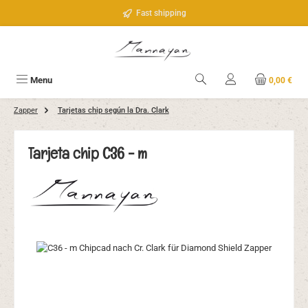
Saltar al contenido principal
Fast shipping
Menu
0,00 €
Zapper
Tarjetas chip según la Dra. Clark
Tarjeta chip C36 - m
Omitir galería de imágenes