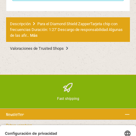
Descripción
Para el Diamond Shield ZapperTarjeta chip con
frecuencias Duración: 1:27' Descargo de responsabilidad Algunas
de las afir…
Más
Valoraciones de Trusted Shops
Fast shipping
Newsletter
Sobre nosotros