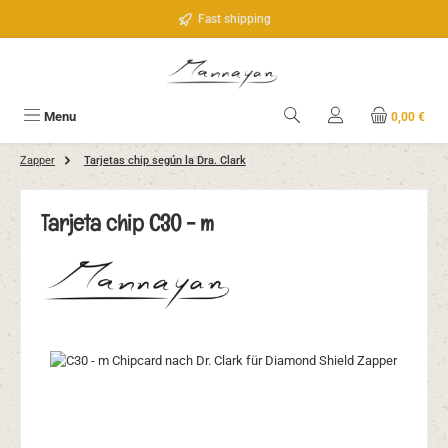
Saltar al contenido principal
Fast shipping
Menu
0,00 €
Zapper
Tarjetas chip según la Dra. Clark
Tarjeta chip C30 - m
Omitir galería de imágenes