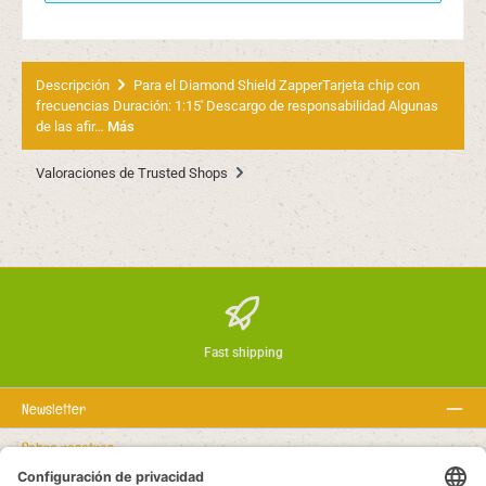
Descripción
Para el Diamond Shield ZapperTarjeta chip con
frecuencias Duración: 1:15' Descargo de responsabilidad Algunas
de las afir…
Más
Valoraciones de Trusted Shops
Fast shipping
Newsletter
Sobre nosotros