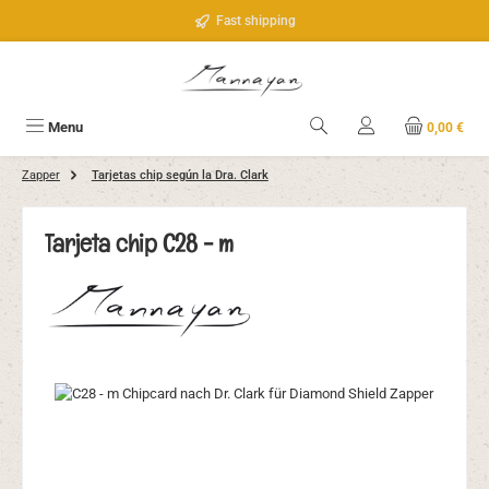
Saltar al contenido principal
Fast shipping
Menu
0,00 €
Zapper
Tarjetas chip según la Dra. Clark
Tarjeta chip C28 - m
Omitir galería de imágenes