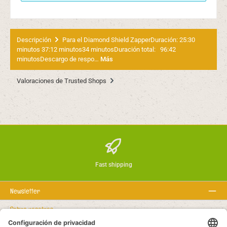
Descripción
Para el Diamond Shield ZapperDuración: 25:30
minutos 37:12 minutos34 minutosDuración total: 96:42
minutosDescargo de respo…
Más
Valoraciones de Trusted Shops
Fast shipping
Newsletter
Sobre nosotros