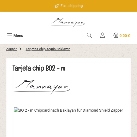
Saltar al contenido principal
Fast shipping
Menu
0,00 €
Zapper
Tarjetas chip según Baklayan
Tarjeta chip BO2 - m
Omitir galería de imágenes