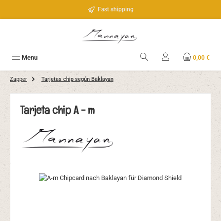
Saltar al contenido principal
Fast shipping
Menu
0,00 €
Zapper
Tarjetas chip según Baklayan
Tarjeta chip A - m
Omitir galería de imágenes