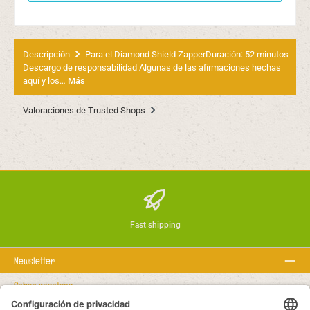
Descripción
Para el Diamond Shield ZapperDuración: 52 minutos
Descargo de responsabilidad Algunas de las afirmaciones hechas
aquí y los…
Más
Valoraciones de Trusted Shops
Fast shipping
Newsletter
Sobre nosotros