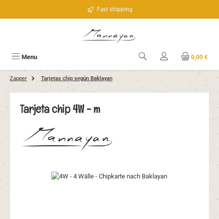
Saltar al contenido principal
Fast shipping
Menu
0,00 €
Zapper
Tarjetas chip según Baklayan
Tarjeta chip 4W - m
Omitir galería de imágenes