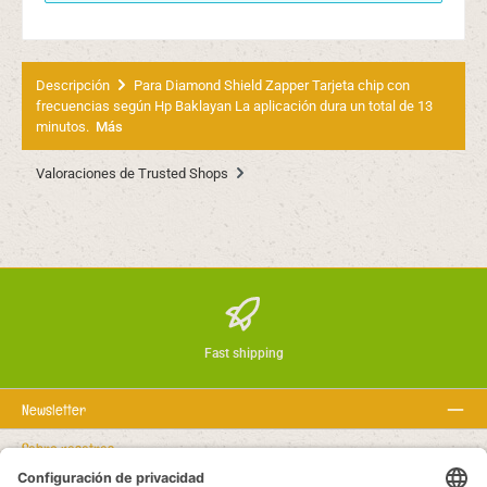
Descripción
Para Diamond Shield Zapper Tarjeta chip con
frecuencias según Hp Baklayan La aplicación dura un total de 13
minutos.
Más
Valoraciones de Trusted Shops
Fast shipping
Newsletter
Sobre nosotros