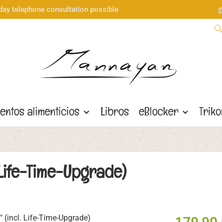
day telephone consultation possible
entos alimenticios
Libros
eBlocker
Trik
. Life-Time-Upgrade)