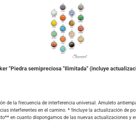
er "Piedra semipreciosa "Ilimitada" (incluye actualizaci
a universal. Amuleto antiempañante con doble chip transpondedor como bucle de
cias interferentes en el camino. * !Incluye la actualización de p
cto** en cuanto dispongamos de las nuevas actualizaciones y es
 más fácil! El amuleto - un espécimen único hecho a mano y con 
, ¡que su cuerpo ya ha absorbido y almacenado antes! Por lo ta