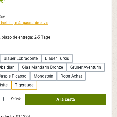
€*
tück
 incluido, más gastos de envío
 plazo de entrega: 2-5 Tage
t
Blauer Lobradorite
Blauer Türkis
Obsidian
Glas Mandarin Bronze
Grüner Aventurin
Jaspis Picasso
Mondstein
Roter Achat
isite
Tigerauge
oducto: introduce la cantidad deseada o usa los botones para aumentar o
Stück
A la cesta
roducto:
011334