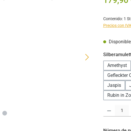
179,90 
Contenido:
1 S
Precios con IVA
Disponible,
Seleccione
Silberamulet
Amethyst
Gefleckter 
Jaspis
Rubin in Zo
Cantidad del pr
Número de p