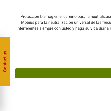
Protección E-smog en el camino para la neutralización de la frecuencia de interferenci
Möbius para la neutralización universal de las frecu
interferentes siempre con usted y haga su vida diaria
protege del E-smog, sino que también reduce el estrés
su cuerpo ya ha recibido hace algún tiempo. ¡Lleve su
también está disponible en la versión ilimitada. Los a
(wifi, redes de telefonía móvil, etc.) se elevan. L
Contact us
actualización de nuestro nuevo E-Blocker contra E-Sm
Blocker, y nosotros lo actualizaremos con las últim
interferencia (cargas) almacenadas actualmente en 
Sin embargo, como constantemente se añaden nuevas ex
vez en cuando, cuando se introducen nuevas tecnolog
vale la pena una actualización, póngase en contacto con su asesor en cualquier momento. Por favor,
debe estar en la glándula del timo y debe haber contacto con la piel. - El amuleto E-Blocker no debe usarse durante una sesi
tratamiento de frecuencias (aplicación de frecuencias armónicas, biorresonancia) - La primera vez que use
necesario, puede presentar síntomas que pueden empeor