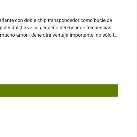
e por vida! ¡Lleve su pequeño defensor de frecuencias
mucho amor - tiene otra ventaja importante: no sólo le
nto, el amuleto también puede disminuir las cargas que
re contigo y haga su vida diaria más fácil! El amuleto
ancia clásica. Las frecuencias invertidas de las cargas
 sienten inmediatamente menos agobiadas. Esta es una
a innovación, como la próxima red 5G, nos envía su E-
tualizarse regularmente? Las diversas frecuencias de
e mediciones con una antena especialmente diseñada.
ma red 5G), es necesario actualizar el dispositivo de
Para más información y para saber exactamente cuándo
su consejero o terapeuta. **Se aplican gastos de envío