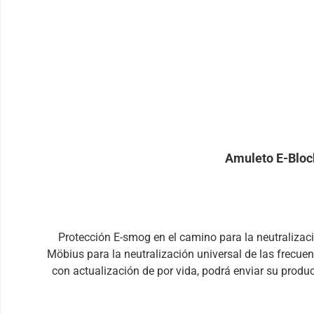
Amuleto E-Block
Protección E-smog en el camino para la neutralización de la frecuencia de interferenci
Möbius para la neutralización universal de las frecuen
con actualización de por vida, podrá enviar su produ
interferentes siempre con usted y haga su vida diaria
protege del E-smog, sino que también reduce el estrés