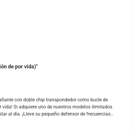
ón de por vida)"
or vida! Si adquiere uno de nuestros modelos ilimitados
tar al día. ¡Lleve su pequeño defensor de frecuencias
mucho amor - tiene otra ventaja importante: no sólo le
nto, el amuleto también puede disminuir las cargas que