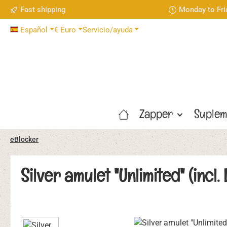
Fast shipping
Monday to Fri
tar al contenido principal
Saltar a la búsqueda
Saltar a la navegación principal
Español
€
Euro
Servicio/ayuda
Zapper
Suplem
eBlocker
Silver amulet "Unlimited" (incl
Omitir galería de imágenes