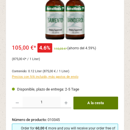
105,00 €*
4.6%
(ahorro del 4.59%)
110,05 €*
(875,00 €* / 1 Liter)
Contenido:
0.12 Liter
(875,00 € / 1 Liter)
Precios con IVA incluido, más gastos de envío
Disponible, plazo de entrega: 2-5 Tage
Cantidad del producto: introduce la cantidad deseada o usa los botones para aume
A la cesta
Número de producto:
010345
Order for
60,00 €
more and you will receive your order free of