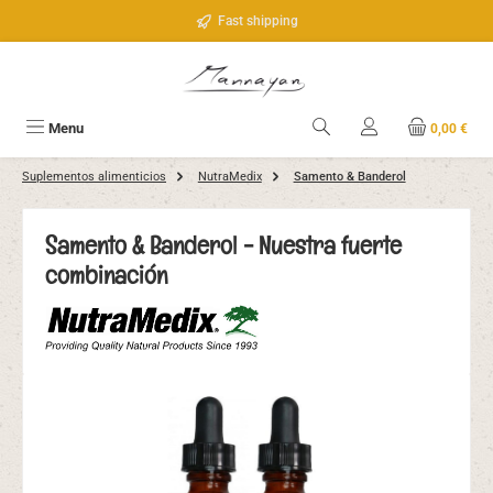
Saltar al contenido principal
Fast shipping
Menu
0,00 €
Suplementos alimenticios
NutraMedix
Samento & Banderol
Samento & Banderol - Nuestra fuerte
combinación
Omitir galería de imágenes