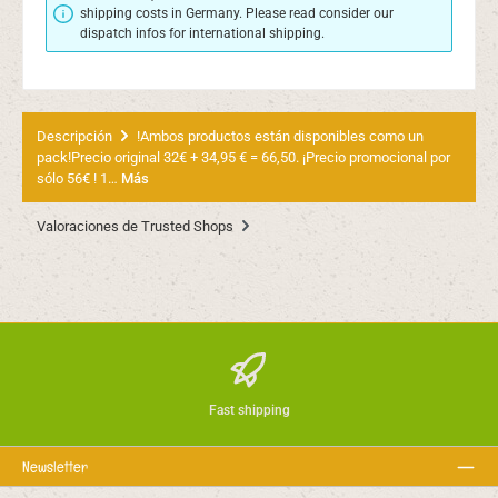
shipping costs in Germany. Please read consider our
dispatch infos for international shipping.
Descripción
!Ambos productos están disponibles como un
pack!Precio original 32€ + 34,95 € = 66,50. ¡Precio promocional por
sólo 56€ ! 1…
Más
Valoraciones de Trusted Shops
Fast shipping
Newsletter