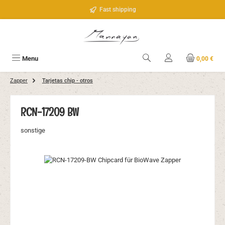
Saltar al contenido principal
Fast shipping
Menu
0,00 €
Zapper
Tarjetas chip - otros
RCN-17209 BW
sonstige
Omitir galería de imágenes