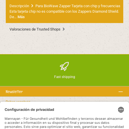
Descripción
Para BioWave Zapper Tarjeta con chip y frecuencias
Esta tarjeta chip no es compatible con los Zappers Diamond Shield.
De…
Más
Valoraciones de Trusted Shops
Fast shipping
Newsletter
Sobre nosotros
Textos legales
Línea de asistencia