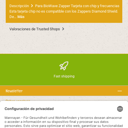
Descripción
Para BioWave Zapper Tarjeta con chip y frecuencias
Esta tarjeta chip no es compatible con los Zappers Diamond Shield.
De…
Más
Valoraciones de Trusted Shops
Fast shipping
Newsletter
Sobre nosotros
Textos legales
Línea de asistencia