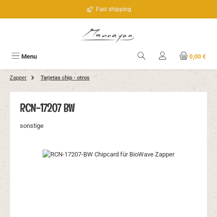
Saltar al contenido principal
Fast shipping
Menu
0,00 €
Zapper
Tarjetas chip - otros
RCN-17207 BW
sonstige
Omitir galería de imágenes