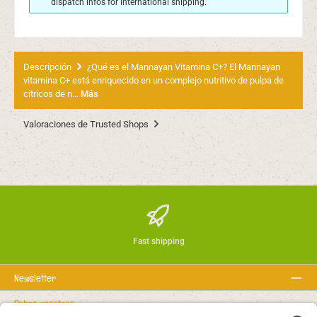
dispatch infos for international shipping.
Descripción
¿Qué es el Mannayan Vitamina C+? El Mannayan
vitamina C+ está enriquecido en un complejo nutritivo de pulpa de
cítricos de n…
Más
Valoraciones de Trusted Shops
Fast shipping
Newsletter
Sobre nosotros