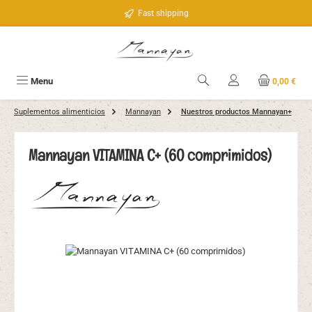
Saltar al contenido principal
Fast shipping
Menu
0,00 €
Suplementos alimenticios
Mannayan
Nuestros productos Mannayan+
Mannayan VITAMINA C+ (60 comprimidos)
Omitir galería de imágenes