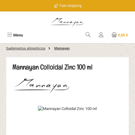
Saltar al contenido principal
Fast shipping
Menu
0,00 €
Suplementos alimenticios
Mannayan
Mannayan Colloidal Zinc 100 ml
Omitir galería de imágenes