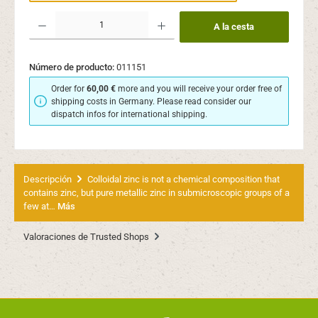
Cantidad del producto: introduce la cantidad deseada o usa los botones para aume
A la cesta
Número de producto:
011151
Order for
60,00 €
more and you will receive your order free of
shipping costs in Germany. Please read consider our
dispatch infos for international shipping.
Descripción
Colloidal zinc is not a chemical composition that
contains zinc, but pure metallic zinc in submicroscopic groups of a
few at…
Más
Valoraciones de Trusted Shops