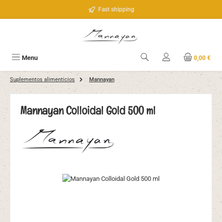
Saltar al contenido principal
Fast shipping
Menu
0,00 €
Suplementos alimenticios
Mannayan
Mannayan Colloidal Gold 500 ml
Omitir galería de imágenes