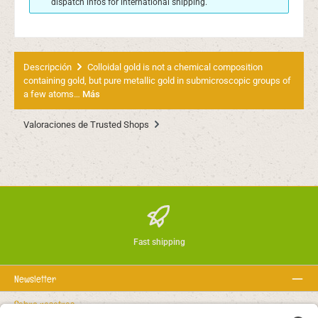
dispatch infos for international shipping.
Descripción
Colloidal gold is not a chemical composition
containing gold, but pure metallic gold in submicroscopic groups of
a few atoms…
Más
Valoraciones de Trusted Shops
Fast shipping
Newsletter
Sobre nosotros