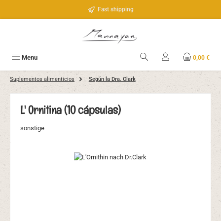
Saltar al contenido principal
Fast shipping
Menu
0,00 €
Suplementos alimenticios
Según la Dra. Clark
L' Ornitina (10 cápsulas)
sonstige
Omitir galería de imágenes