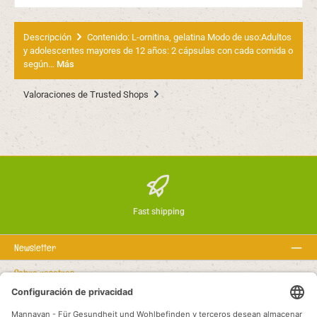
Descripción
Contenido: L-ornitina, gelatina Modo de uso:Adultos
y adolescentes mayores de 12 años: 2 cápsulas con cada comida o
según…
Más
Valoraciones de Trusted Shops
Fast shipping
Newsletter
Sobre nosotros
Textos legales