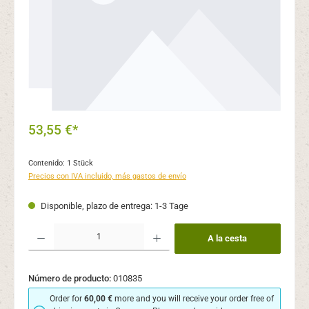
53,55 €*
Contenido:
1 Stück
Precios con IVA incluido, más gastos de envío
Disponible, plazo de entrega: 1-3 Tage
Cantidad del producto: introduce la cantidad deseada o usa los botones para aume
A la cesta
Número de producto:
010835
Order for
60,00 €
more and you will receive your order free of