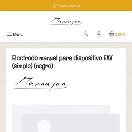
Saltar al contenido principal
Fast shipping
Menu
0,00 €
Electrodo manual para dispositivo EAV
(simple) (negro)
Omitir galería de imágenes