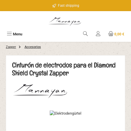
Saltar al contenido principal
Fast shipping
Menu
0,00 €
Zapper
Accesorios
Cinturón de electrodos para el Diamond
Shield Crystal Zapper
Omitir galería de imágenes