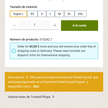
Seleccione
Tamaño de cinturón
Super L
XS
S
L
M
XL
XXL
Cantidad del producto: introduce la cantidad deseada o usa los botones para aume
A la cesta
Número de producto:
010242.7
Order for
60,00 €
more and you will receive your order free of
shipping costs in Germany. Please read consider our
dispatch infos for international shipping.
Descripción
Sólo para el programa Diamond Shield Crystal, que
está preprogramado en el Diamond Shield Crystal Zapper y
disponible como…
Más
Valoraciones de Trusted Shops