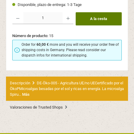
Disponible, plazo de entrega: 1-3 Tage
Cantidad del producto: introduce la cantidad deseada o usa los botones para aume
A la cesta
Número de producto:
15
Order for
60,00 €
more and you will receive your order free of
shipping costs in Germany. Please read consider our
dispatch infos for international shipping.
Descripción
DE-Öko-005 - Agricultura UE/no UECertificado por el
ÖkoPMicroalgas besadas por el sol y ricas en energía. La microalga
Spiru…
Más
Valoraciones de Trusted Shops