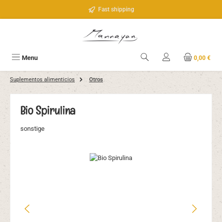
Saltar al contenido principal
Fast shipping
Menu
0,00 €
Suplementos alimenticios
Otros
Bio Spirulina
sonstige
Omitir galería de imágenes