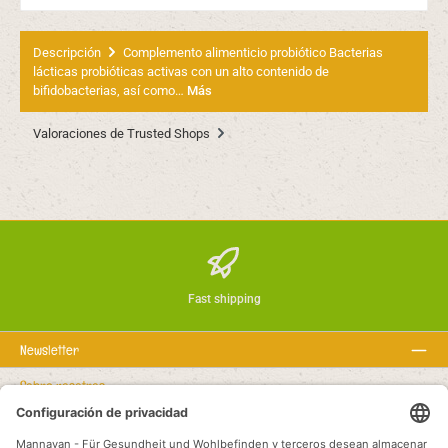
Descripción
Complemento alimenticio probiótico Bacterias
lácticas probióticas activas con un alto contenido de
bifidobacterias, así como…
Más
Valoraciones de Trusted Shops
Fast shipping
Newsletter
Sobre nosotros
Textos legales