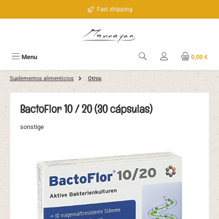
Saltar al contenido principal
Fast shipping
Menu
0,00 €
Suplementos alimenticios
Otros
BactoFlor 10 / 20 (30 cápsulas)
sonstige
Omitir galería de imágenes