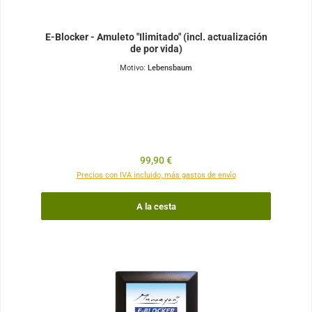
E-Blocker - Amuleto "Ilimitado" (incl. actualización
de por vida)
Motivo:
Lebensbaum
Precio normal:
99,90 €
Precios con IVA incluido, más gastos de envío
A la cesta