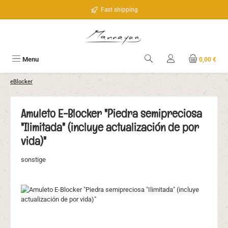
Saltar al contenido principal
Fast shipping
Menu
0,00 €
eBlocker
Amuleto E-Blocker "Piedra semipreciosa
"Ilimitada" (incluye actualización de por
vida)"
sonstige
Omitir galería de imágenes