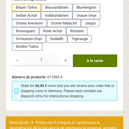
Blauer Türkis
Blausandstein
Blumengrün
Gelber Achat
Goldsandstein
Grauer Onyx
Grüner Aventurin
Grüner Malachit
Jaspis
Rosenquarz
Roter Achat
Rotstein
Schwarzer Onyx
Sodalith
Tigerauge
Weißer Türkis
Cantidad del producto: introduce la cantidad deseada o usa los botones para aume
A la cesta
Número de producto:
011092.4
Order for
60,00 €
more and you will receive your order free of
shipping costs in Germany. Please read consider our
dispatch infos for international shipping.
Descripción
Protección E-smog en el camino para la
neutralización de la frecuencia de interferencia universal. Amuleto