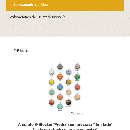
antiempañante c…
Más
Valoraciones de Trusted Shops
Omitir la galería de productos
E-Blocker
Amuleto E-Blocker "Piedra semipreciosa "Ilimitada"
(incluye actualización de por vida)"