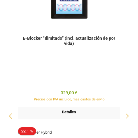
E-Blocker “Ilimitado” (incl. actualización de por
vida)
Precio normal:
329,00 €
Precios con IVA incluido, más gastos de envío
Detalles
22.1 %