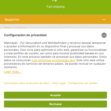
Fast shipping
Newsletter
Sobre nosotros
Textos legales
Línea de asistencia
Recommended links
Modalidades de pago
Shipping methods
Aviso legal
Protección de datos
Condiciones generales
Socios de Distribución Internacional
Todos los precios incluyen el IVA más
, los gastos de envío
y los posibles gastos
de envío, a menos que se indique lo contrario.
© 2026 Mannayan - für Gesundheit und Wohlbefinden - All Rights Reserved.
Theme by
ThemeWare®