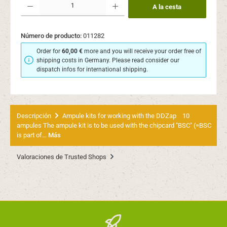
A la cesta
Número de producto:
011282
Order for
60,00 €
more and you will receive your order free of
shipping costs in Germany. Please read consider our
dispatch infos for international shipping.
Descripción
Ampule kits for working with the DDZap 10
ampules The ampule kit is to be used with the chipcard "BSC" (=BSC
is part of…
Más
Valoraciones de Trusted Shops