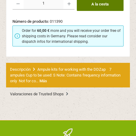
A la cesta
Número de producto:
011390
Order for
60,00 €
more and you will receive your order free of
shipping costs in Germany. Please read consider our
dispatch infos for international shipping.
Descripción
Ampule kits for working with the DDZap 7
ampules Cup to be used: S Note: Contains frequency information
only Not for co…
Más
Valoraciones de Trusted Shops