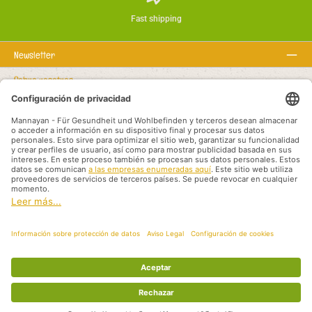
Fast shipping
Newsletter
Sobre nosotros
Textos legales
Línea de asistencia
Recommended links
Modalidades de pago
Shipping methods
Aviso legal
Protección de datos
Condiciones generales
Socios de Distribución Internacional
Todos los precios incluyen el IVA más
, los gastos de envío
y los posibles gastos
de envío, a menos que se indique lo contrario.
© 2026 Mannayan - für Gesundheit und Wohlbefinden - All Rights Reserved.
Theme by
ThemeWare®