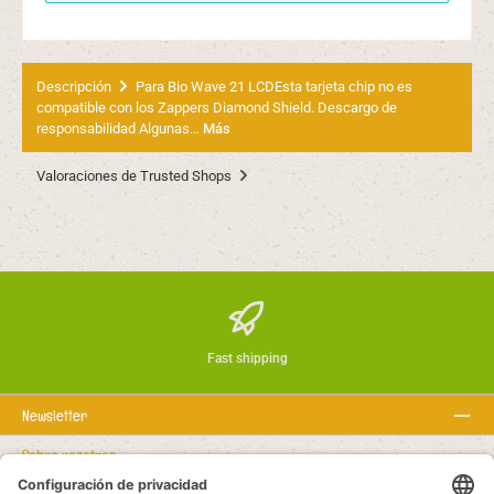
Descripción
Para Bio Wave 21 LCDEsta tarjeta chip no es
compatible con los Zappers Diamond Shield. Descargo de
responsabilidad Algunas…
Más
Valoraciones de Trusted Shops
Fast shipping
Newsletter
Sobre nosotros