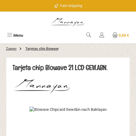
Saltar al contenido principal
Fast shipping
Menu
0,00 €
Zapper
Tarjetas chip Biowave
Tarjeta chip Biowave 21 LCD GEW.ABN.
Omitir galería de imágenes